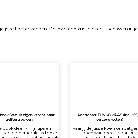
je jezelf beter kennen. De inzichten kun je direct toepassen in jo
-book: Vanuit eigen kracht naar
Kaartenset FUNKOMPAS (incl. €5
zelfvertrouwen
verzendkosten)
 e-book deel ik mijn tips en
Vaar jij de juiste koers om datge
 als ondernemer. Ik had deze
doen wat goed is voor jou?
 ervaring graag gehad toen ik
Deze kaartenset bevat 49