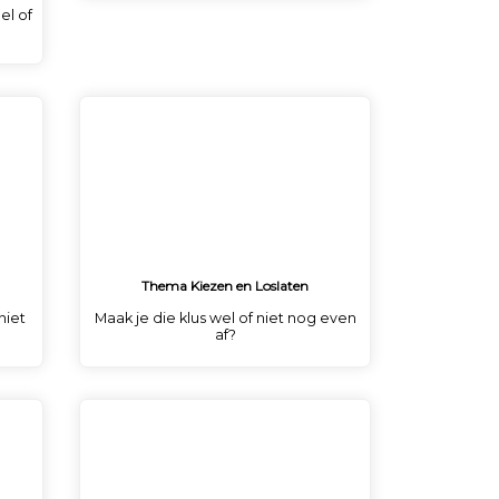
el of
Thema Kiezen en Loslaten
niet
Maak je die klus wel of niet nog even
af?