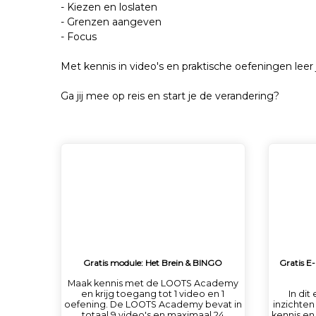
- Kiezen en loslaten
- Grenzen aangeven
- Focus
Met kennis in video's en praktische oefeningen leer 
Ga jij mee op reis en start je de verandering?
Gratis module: Het Brein & BINGO
Gratis E
Maak kennis met de LOOTS Academy
en krijg toegang tot 1 video en 1
In dit
oefening. De LOOTS Academy bevat in
inzichten
totaal 9 video's en maximaal 24
kennis en