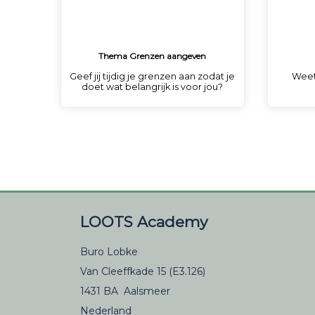
Thema Grenzen aangeven
Geef jij tijdig je grenzen aan zodat je
Weet 
doet wat belangrijk is voor jou?
LOOTS Academy
Buro Lobke
Van Cleeffkade 15 (E3.126)
1431 BA Aalsmeer
Nederland