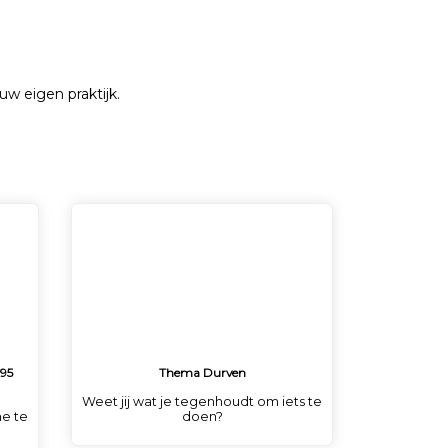
uw eigen praktijk.
,95
Thema Durven
Weet jij wat je tegenhoudt om iets te
ne te
doen?