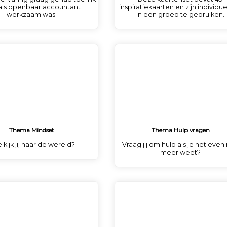
als openbaar accountant
inspiratiekaarten en zijn individue
werkzaam was.
in een groep te gebruiken.
Thema Mindset
Thema Hulp vragen
 kijk jij naar de wereld?
Vraag jij om hulp als je het even 
meer weet?