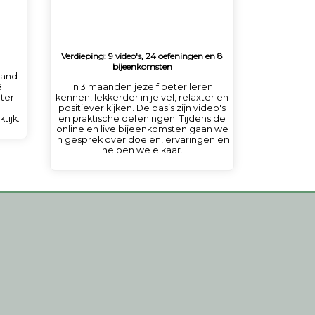
Verdieping: 9 video's, 24 oefeningen en 8
bijeenkomsten
hand
8
In 3 maanden jezelf beter leren
eter
kennen, lekkerder in je vel, relaxter en
positiever kijken. De basis zijn video's
tijk.
en praktische oefeningen. Tijdens de
online en live bijeenkomsten gaan we
in gesprek over doelen, ervaringen en
helpen we elkaar.