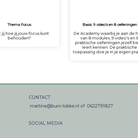
Thema Focus
Basis: 9 video's en 8 oefeningen
jij hoe jij jouw focus kunt
De Academy waarbij je aan de 
behouden?
van 8 modules, 9 video's en 
praktische oefeningen jezelf b
leert kennen. De praktische
toepassing doe je in je eigen prak
CONTACT
martine@buro-lobke.nl
of
0622791827
SOCIAL MEDIA